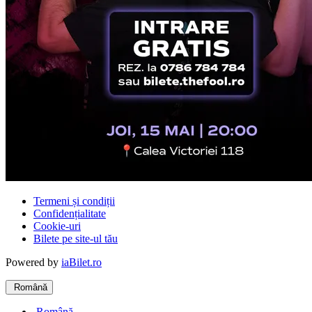
Termeni și condiții
Confidențialitate
Cookie-uri
Bilete pe site-ul tău
Powered by
iaBilet.ro
Română
Română