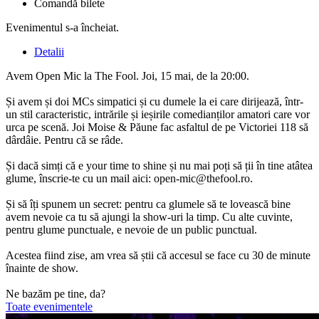
Comandă bilete
Evenimentul s-a încheiat.
Detalii
Avem Open Mic la The Fool. Joi, 15 mai, de la 20:00.
Și avem și doi MCs simpatici și cu dumele la ei care dirijează, într-
un stil caracteristic, intrările și ieșirile comedianților amatori care vor
urca pe scenă. Joi Moise & Păune fac asfaltul de pe Victoriei 118 să
dârdâie. Pentru că se râde.
Și dacă simți că e your time to shine și nu mai poți să ții în tine atâtea
glume, înscrie-te cu un mail aici:
open-mic@thefool.ro
.
Și să îți spunem un secret: pentru ca glumele să te lovească bine
avem nevoie ca tu să ajungi la show-uri la timp. Cu alte cuvinte,
pentru glume punctuale, e nevoie de un public punctual.
Acestea fiind zise, am vrea să știi că accesul se face cu 30 de minute
înainte de show.
Ne bazăm pe tine, da?
Toate evenimentele