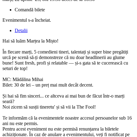
Comandă bilete
Evenimentul s-a încheiat.
Detalii
Hai să luăm Marțea la Mișto!
În fiecare marți, 5 comedieni tineri, talentați și super bine pregătiți
urcă pe scenă să-ți demonstreze că nu doar headlinerii au glume
bune! Sunt fresh, profi și relatable — și-s gata să te cucerească cu
seturi de top!
MC: Mădălina Mihai
Bilet: 30 de lei – un preț mai mult decât decent.
Și hai să fim sinceri... ce altceva ai mai bun de făcut într-o marți
seară?
Noi zicem să susții tineretu' și să vii la The Fool!
Te informăm că la evenimentele noastre accesul persoanelor sub 16
ani nu este permis.
Pentru acest eveniment nu este permisă renunțarea la biletele
achiziționate. În caz de anulare a evenimentului, veți fi notificat pe