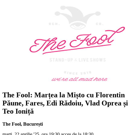
The Fool: Marțea la Mișto cu
Florentin
Păune, Fares, Edi Rădoiu, Vlad Oprea și
Teo Ioniță
The Fool
,
București
marți, 22 aprilie '25, ora 19:30 acces de la 18:30