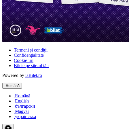
Termeni și condiții
Confidențialitate
Cookie-uri
Bilete pe site-ul tău
Powered by
iaBilet.ro
Română
Română
English
български
Magyar
українська