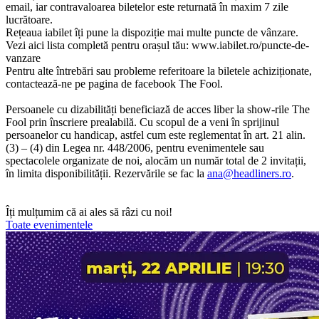
email, iar contravaloarea biletelor este returnată în maxim 7 zile
lucrătoare.
Rețeaua iabilet îți pune la dispoziție mai multe puncte de vânzare.
Vezi aici lista completă pentru orașul tău: www.iabilet.ro/puncte-de-
vanzare
Pentru alte întrebări sau probleme referitoare la biletele achiziționate,
contactează-ne pe pagina de facebook The Fool.
Persoanele cu dizabilități beneficiază de acces liber la show-rile The
Fool prin înscriere prealabilă. Cu scopul de a veni în sprijinul
persoanelor cu handicap, astfel cum este reglementat în art. 21 alin.
(3) – (4) din Legea nr. 448/2006, pentru evenimentele sau
spectacolele organizate de noi, alocăm un număr total de 2 invitații,
în limita disponibilității. Rezervările se fac la
ana@headliners.ro
.
Îți mulțumim că ai ales să râzi cu noi!
Toate evenimentele