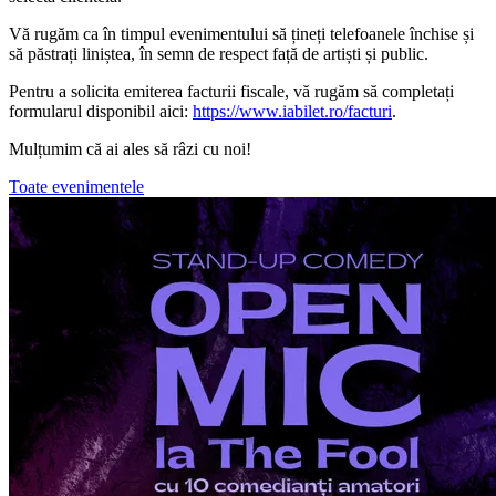
Vă rugăm ca în timpul evenimentului să țineți telefoanele închise și
să păstrați liniștea, în semn de respect față de artiști și public.
Pentru a solicita emiterea facturii fiscale, vă rugăm să completați
formularul disponibil aici:
https://www.iabilet.ro/facturi
.
Mulțumim că ai ales să râzi cu noi!
Toate evenimentele