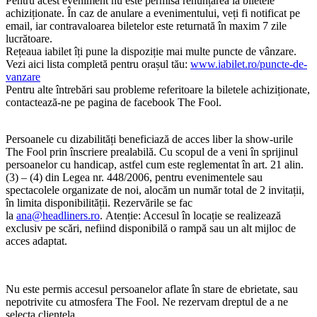
Pentru acest eveniment nu este permisă renunțarea la biletele
achiziționate. În caz de anulare a evenimentului, veți fi notificat pe
email, iar contravaloarea biletelor este returnată în maxim 7 zile
lucrătoare.
Rețeaua iabilet îți pune la dispoziție mai multe puncte de vânzare.
Vezi aici lista completă pentru orașul tău:
www.iabilet.ro/puncte-de-
vanzare
Pentru alte întrebări sau probleme referitoare la biletele achiziționate,
contactează-ne pe pagina de facebook The Fool.
Persoanele cu dizabilități beneficiază de acces liber la show-urile
The Fool prin înscriere prealabilă. Cu scopul de a veni în sprijinul
persoanelor cu handicap, astfel cum este reglementat în art. 21 alin.
(3) – (4) din Legea nr. 448/2006, pentru evenimentele sau
spectacolele organizate de noi, alocăm un număr total de 2 invitații,
în limita disponibilității. Rezervările se fac
la
ana@headliners.ro
. Atenție: Accesul în locație se realizează
exclusiv pe scări, nefiind disponibilă o rampă sau un alt mijloc de
acces adaptat.
Nu este permis accesul persoanelor aflate în stare de ebrietate, sau
nepotrivite cu atmosfera The Fool. Ne rezervam dreptul de a ne
selecta clientela.