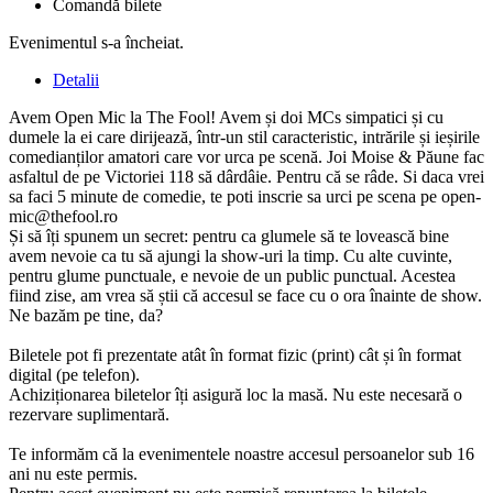
Comandă bilete
Evenimentul s-a încheiat.
Detalii
Avem Open Mic la The Fool! Avem și doi MCs simpatici și cu
dumele la ei care dirijează, într-un stil caracteristic, intrările și ieșirile
comedianților amatori care vor urca pe scenă. Joi Moise & Păune fac
asfaltul de pe Victoriei 118 să dârdâie. Pentru că se râde. Si daca vrei
sa faci 5 minute de comedie, te poti inscrie sa urci pe scena pe
open-
mic@thefool.ro
Și să îți spunem un secret: pentru ca glumele să te lovească bine
avem nevoie ca tu să ajungi la show-uri la timp. Cu alte cuvinte,
pentru glume punctuale, e nevoie de un public punctual. Acestea
fiind zise, am vrea să știi că accesul se face cu o ora înainte de show.
Ne bazăm pe tine, da?
Biletele pot fi prezentate atât în format fizic (print) cât și în format
digital (pe telefon).
Achiziționarea biletelor îți asigură loc la masă. Nu este necesară o
rezervare suplimentară.
Te informăm că la evenimentele noastre accesul persoanelor sub 16
ani nu este permis.