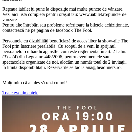
Rețeaua iabilet îți pune la dispoziție mai multe puncte de vânzare.
Vezi aici lista completă pentru orașul tău: www.iabilet.ro/puncte-de-
vanzare
Pentru alte întrebări sau probleme referitoare la biletele achiziționate,
contactează-ne pe pagina de facebook The Fool.
Persoanele cu dizabilități beneficiază de acces liber la show-rile The
Fool prin înscriere prealabilă. Cu scopul de a veni în sprijinul
persoanelor cu handicap, astfel cum este reglementat în art. 21 alin.
(3) – (4) din Legea nr. 448/2006, pentru evenimentele sau
spectacolele organizate de noi, alocăm un număr total de 2 invitații,
în limita disponibilității. Rezervările se fac la
ana@headliners.ro
.
Mulțumim că ai ales să râzi cu noi!
Toate evenimentele