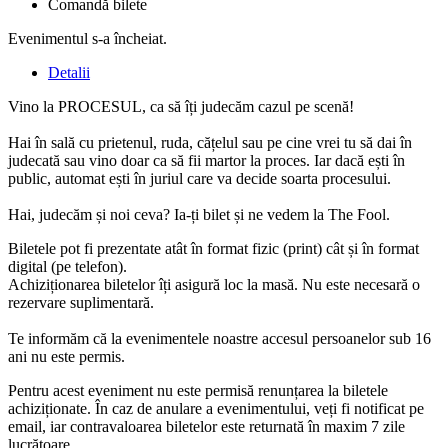
Comandă bilete
Evenimentul s-a încheiat.
Detalii
Vino la PROCESUL, ca să îți judecăm cazul pe scenă!
Hai în sală cu prietenul, ruda, cățelul sau pe cine vrei tu să dai în
judecată sau vino doar ca să fii martor la proces. Iar dacă ești în
public, automat ești în juriul care va decide soarta procesului.
Hai, judecăm și noi ceva? Ia-ți bilet și ne vedem la The Fool.
Biletele pot fi prezentate atât în format fizic (print) cât și în format
digital (pe telefon).
Achiziționarea biletelor îți asigură loc la masă. Nu este necesară o
rezervare suplimentară.
Te informăm că la evenimentele noastre accesul persoanelor sub 16
ani nu este permis.
Pentru acest eveniment nu este permisă renunțarea la biletele
achiziționate. În caz de anulare a evenimentului, veți fi notificat pe
email, iar contravaloarea biletelor este returnată în maxim 7 zile
lucrătoare.