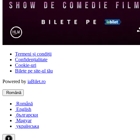
Termeni și condiții
Confidențialitate
Cookie-uri
Bilete pe site-ul tău
Powered by
iaBilet.ro
Română
Română
English
български
Magyar
українська