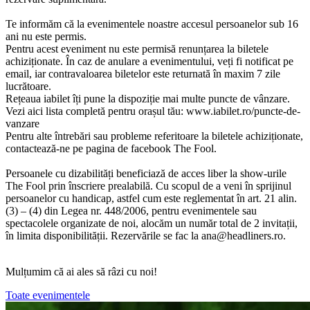
Te informăm că la evenimentele noastre accesul persoanelor sub 16
ani nu este permis.
Pentru acest eveniment nu este permisă renunțarea la biletele
achiziționate. În caz de anulare a evenimentului, veți fi notificat pe
email, iar contravaloarea biletelor este returnată în maxim 7 zile
lucrătoare.
Rețeaua iabilet îți pune la dispoziție mai multe puncte de vânzare.
Vezi aici lista completă pentru orașul tău: www.iabilet.ro/puncte-de-
vanzare
Pentru alte întrebări sau probleme referitoare la biletele achiziționate,
contactează-ne pe pagina de facebook The Fool.
Persoanele cu dizabilități beneficiază de acces liber la show-urile
The Fool prin înscriere prealabilă. Cu scopul de a veni în sprijinul
persoanelor cu handicap, astfel cum este reglementat în art. 21 alin.
(3) – (4) din Legea nr. 448/2006, pentru evenimentele sau
spectacolele organizate de noi, alocăm un număr total de 2 invitații,
în limita disponibilității. Rezervările se fac la
ana@headliners.ro
.
Mulțumim că ai ales să râzi cu noi!
Toate evenimentele