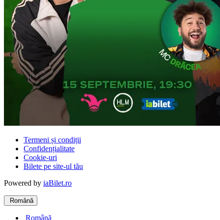
Termeni și condiții
Confidențialitate
Cookie-uri
Bilete pe site-ul tău
Powered by
iaBilet.ro
Română
Română