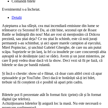
Comandă bilete
Evenimentul s-a încheiat.
Detalii
Așteptarea a lua sfârșit, cea mai incendiară emisiune din lume se
reîntoarce cu Sezonul 8! Da, ai citit bine, sezonul opt de Roast
Battle se întâmplă din nou! Mai are rost să menționăm că Drăcea
prezintă, sau știai deja? Ce nu știai în schimb, este că noii jurați
permaneți s-au schimbat, și aici apare marele campion al eșecului,
Mirel Popinciuc, și unchiul Gabriel Gherghe, de care nu am putut
scăpa. Suprizele se țin lanț, la fel ca insultele pe care concurenții abia
așteaptă să le deslănțuie (aici se râde). Avem și un jurat misterios, pe
care îl poți vedea doar dacă vii la show. Deci vezi să fii pe fază, că
biletele se dau pe bandă rulantă.
Și încă o chestie: show-ul e filmat, că doar cum altfel crezi că apar
episoadele și pe YouTube. Deci dacă te hotărăști să-ți iei bilet,
trebuie să fii conștient că e posibil să apari prin cadru.
Biletele pot fi prezentate atât în format fizic (print) cât și în format
digital (pe telefon).
Achiziționarea biletelor îți asigură loc la masă. Nu este necesară o
rezervare suplimentară.