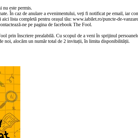
i nu este permis.
ate. În caz de anulare a evenimentului, veți fi notificat pe email, iar co
i aici lista completă pentru orașul tău: www.iabilet.ro/puncte-de-vanzar
e, contactează-ne pe pagina de facebook The Fool.
ool prin înscriere prealabilă. Cu scopul de a veni în sprijinul persoanelo
oi, alocăm un număr total de 2 invitații, în limita disponibilității.