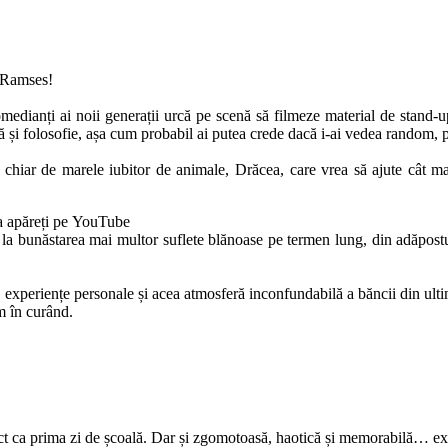
a Ramses!
omedianți ai noii generații urcă pe scenă să filmeze material de stand
ă și folosofie, așa cum probabil ai putea crede dacă i-ai vedea random, 
chiar de marele iubitor de animale, Drăcea, care vrea să ajute cât mai
sa apăreți pe YouTube
la bunăstarea mai multor suflete blănoase pe termen lung, din adăpostu
 experiențe personale și acea atmosferă inconfundabilă a băncii din ult
m în curând.
xact ca prima zi de școală. Dar și zgomotoasă, haotică și memorabilă… e