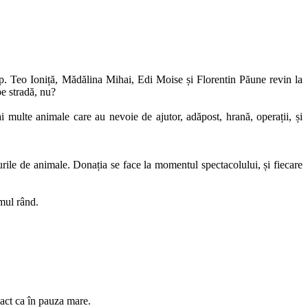
-up. Teo Ioniță, Mădălina Mihai, Edi Moise și Florentin Păune revin la
pe stradă, nu?
 multe animale care au nevoie de ajutor, adăpost, hrană, operații, și
rile de animale. Donația se face la momentul spectacolului, și fiecare
imul rând.
xact ca în pauza mare.