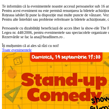
Te informăm că la evenimentele noastre accesul persoanelor sub 16 an
Pentru acest eveniment nu este permisă renunțarea la biletele achizițion
Rețeaua iabilet îți pune la dispoziție mai multe puncte de vânzare. Vez
Pentru alte întrebări sau probleme referitoare la biletele achiziționat
Persoanele cu dizabilități beneficiază de acces liber la show-rile The F
Legea nr. 448/2006, pentru evenimentele sau spectacolele organizate de n
Rezervările se fac la
ana@headliners.ro
.
Îți mulțumim că ai ales să râzi cu noi!
Toate evenimentele