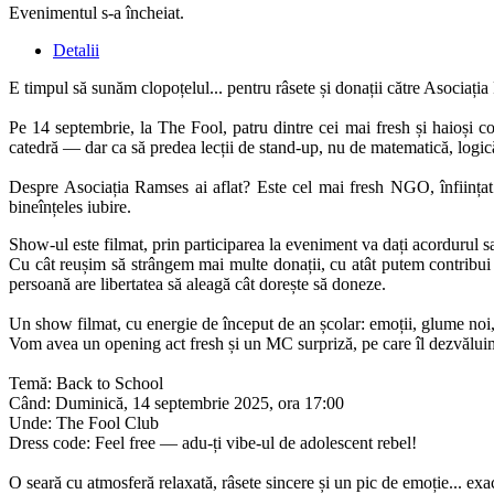
Evenimentul s-a încheiat.
Detalii
E timpul să sunăm clopoțelul... pentru râsete și donații către Asociați
Pe 14 septembrie, la The Fool, patru dintre cei mai fresh și haioși c
catedră — dar ca să predea lecții de stand-up, nu de matematică, logic
Despre Asociația Ramses ai aflat? Este cel mai fresh NGO, înființat 
bineînțeles iubire.
Show-ul este filmat, prin participarea la eveniment va dați acordurul 
Cu cât reușim să strângem mai multe donații, cu atât putem contribui 
persoană are libertatea să aleagă cât dorește să doneze.
Un show filmat, cu energie de început de an școlar: emoții, glume noi,
Vom avea un opening act fresh și un MC surpriză, pe care îl dezvălui
Temă: Back to School
Când: Duminică, 14 septembrie 2025, ora 17:00
Unde: The Fool Club
Dress code: Feel free — adu-ți vibe-ul de adolescent rebel!
O seară cu atmosferă relaxată, râsete sincere și un pic de emoție... e