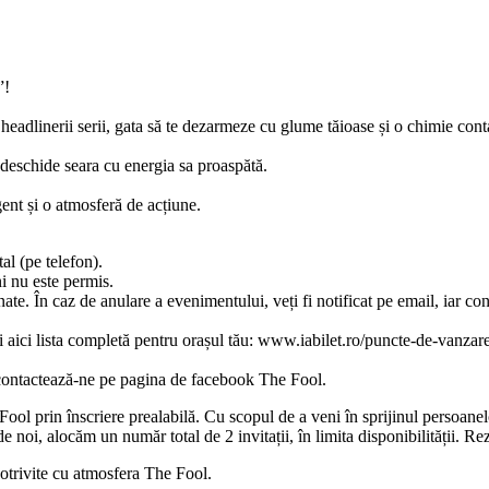
”!
headlinerii serii, gata să te dezarmeze cu glume tăioase și o chimie cont
 deschide seara cu energia sa proaspătă.
gent și o atmosferă de acțiune.
tal (pe telefon).
i nu este permis.
te. În caz de anulare a evenimentului, veți fi notificat pe email, iar con
i aici lista completă pentru orașul tău: www.iabilet.ro/puncte-de-vanzar
e, contactează-ne pe pagina de facebook The Fool.
Fool prin înscriere prealabilă. Cu scopul de a veni în sprijinul persoanelo
oi, alocăm un număr total de 2 invitații, în limita disponibilității. Rez
potrivite cu atmosfera The Fool.