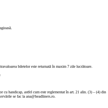
agioasă.
travaloarea biletelor este returnată în maxim 7 zile lucrătoare.
e
r cu handicap, astfel cum este reglementat în art. 21 alin. (3) – (4) din
ervările se fac la
ana@headliners.ro
.