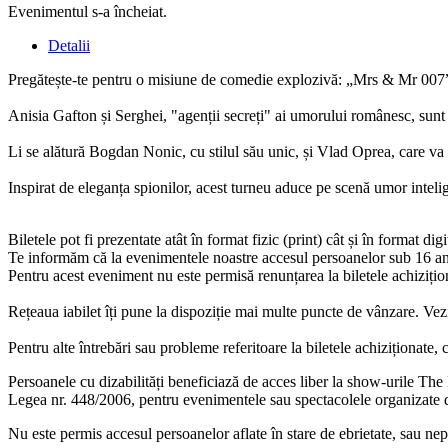
Evenimentul s-a încheiat.
Detalii
Pregătește-te pentru o misiune de comedie explozivă: „Mrs & Mr 007
Anisia Gafton și Serghei, "agenții secreți" ai umorului românesc, sunt 
Li se alătură Bogdan Nonic, cu stilul său unic, și Vlad Oprea, care va
Inspirat de eleganța spionilor, acest turneu aduce pe scenă umor inteli
Biletele pot fi prezentate atât în format fizic (print) cât și în format digi
Te informăm că la evenimentele noastre accesul persoanelor sub 16 an
Pentru acest eveniment nu este permisă renunțarea la biletele achiziționa
Rețeaua iabilet îți pune la dispoziție mai multe puncte de vânzare. Vez
Pentru alte întrebări sau probleme referitoare la biletele achiziționat
Persoanele cu dizabilități beneficiază de acces liber la show-urile The 
Legea nr. 448/2006, pentru evenimentele sau spectacolele organizate de n
Nu este permis accesul persoanelor aflate în stare de ebrietate, sau ne