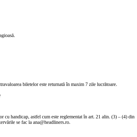
agioasă.
travaloarea biletelor este returnată în maxim 7 zile lucrătoare.
e
r cu handicap, astfel cum este reglementat în art. 21 alin. (3) – (4) din
ervările se fac la
ana@headliners.ro
.