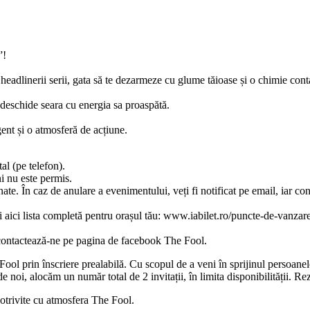
”!
headlinerii serii, gata să te dezarmeze cu glume tăioase și o chimie cont
 deschide seara cu energia sa proaspătă.
gent și o atmosferă de acțiune.
tal (pe telefon).
i nu este permis.
te. În caz de anulare a evenimentului, veți fi notificat pe email, iar con
i aici lista completă pentru orașul tău: www.iabilet.ro/puncte-de-vanzar
e, contactează-ne pe pagina de facebook The Fool.
Fool prin înscriere prealabilă. Cu scopul de a veni în sprijinul persoanelo
oi, alocăm un număr total de 2 invitații, în limita disponibilității. Rez
potrivite cu atmosfera The Fool.