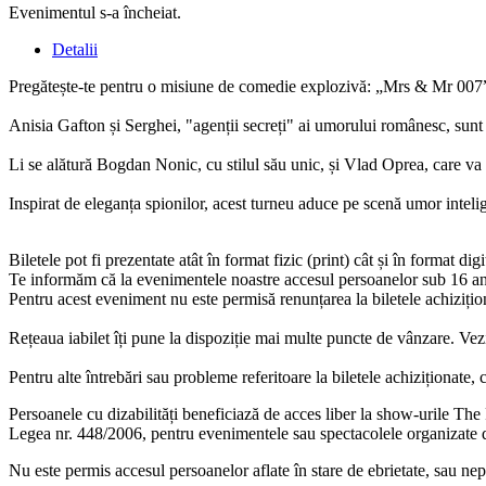
Evenimentul s-a încheiat.
Detalii
Pregătește-te pentru o misiune de comedie explozivă: „Mrs & Mr 007
Anisia Gafton și Serghei, "agenții secreți" ai umorului românesc, sunt 
Li se alătură Bogdan Nonic, cu stilul său unic, și Vlad Oprea, care va
Inspirat de eleganța spionilor, acest turneu aduce pe scenă umor inteli
Biletele pot fi prezentate atât în format fizic (print) cât și în format digi
Te informăm că la evenimentele noastre accesul persoanelor sub 16 an
Pentru acest eveniment nu este permisă renunțarea la biletele achiziționa
Rețeaua iabilet îți pune la dispoziție mai multe puncte de vânzare. Vez
Pentru alte întrebări sau probleme referitoare la biletele achiziționat
Persoanele cu dizabilități beneficiază de acces liber la show-urile The 
Legea nr. 448/2006, pentru evenimentele sau spectacolele organizate de n
Nu este permis accesul persoanelor aflate în stare de ebrietate, sau ne