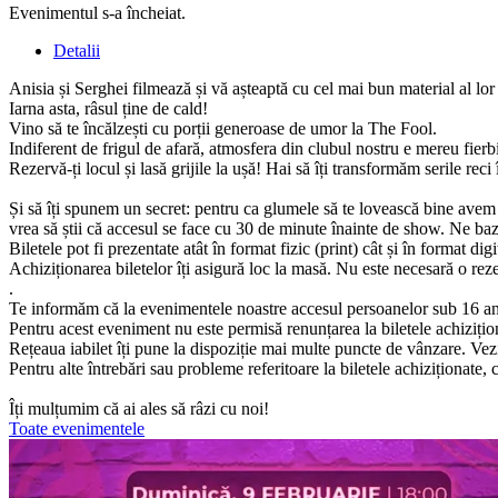
Evenimentul s-a încheiat.
Detalii
Anisia și Serghei filmează și vă așteaptă cu cel mai bun material al lor 
Iarna asta, râsul ține de cald!
Vino să te încălzești cu porții generoase de umor la The Fool.
Indiferent de frigul de afară, atmosfera din clubul nostru e mereu fierb
Rezervă-ți locul și lasă grijile la ușă! Hai să îți transformăm serile reci
Și să îți spunem un secret: pentru ca glumele să te lovească bine avem
vrea să știi că accesul se face cu 30 de minute înainte de show. Ne ba
Biletele pot fi prezentate atât în format fizic (print) cât și în format digi
Achiziționarea biletelor îți asigură loc la masă. Nu este necesară o rez
.
Te informăm că la evenimentele noastre accesul persoanelor sub 16 an
Pentru acest eveniment nu este permisă renunțarea la biletele achizițion
Rețeaua iabilet îți pune la dispoziție mai multe puncte de vânzare. Vezi
Pentru alte întrebări sau probleme referitoare la biletele achiziționat
Îți mulțumim că ai ales să râzi cu noi!
Toate evenimentele