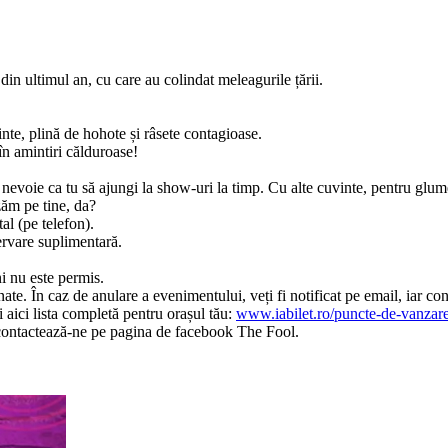
din ultimul an, cu care au colindat meleagurile țării.
inte, plină de hohote și râsete contagioase.
 în amintiri călduroase!
 nevoie ca tu să ajungi la show-uri la timp. Cu alte cuvinte, pentru glu
zăm pe tine, da?
tal (pe telefon).
ervare suplimentară.
i nu este permis.
ate. În caz de anulare a evenimentului, veți fi notificat pe email, iar co
 aici lista completă pentru orașul tău:
www.iabilet.ro/puncte-de-vanzar
e, contactează-ne pe pagina de facebook The Fool.