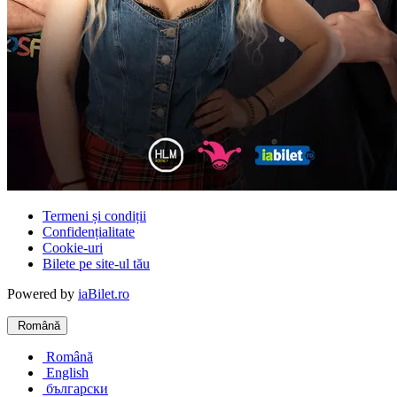
Termeni și condiții
Confidențialitate
Cookie-uri
Bilete pe site-ul tău
Powered by
iaBilet.ro
Română
Română
English
български