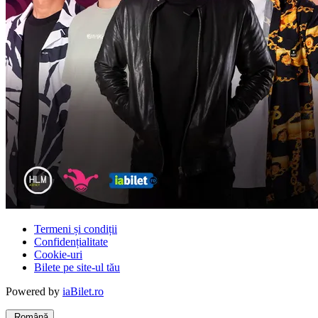
Termeni și condiții
Confidențialitate
Cookie-uri
Bilete pe site-ul tău
Powered by
iaBilet.ro
Română