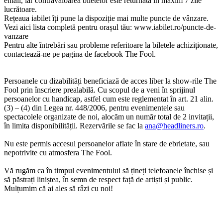
email, iar contravaloarea biletelor este returnată în maxim 7 zile
lucrătoare.
Rețeaua iabilet îți pune la dispoziție mai multe puncte de vânzare.
Vezi aici lista completă pentru orașul tău: www.iabilet.ro/puncte-de-
vanzare
Pentru alte întrebări sau probleme referitoare la biletele achiziționate,
contactează-ne pe pagina de facebook The Fool.
Persoanele cu dizabilități beneficiază de acces liber la show-rile The
Fool prin înscriere prealabilă. Cu scopul de a veni în sprijinul
persoanelor cu handicap, astfel cum este reglementat în art. 21 alin.
(3) – (4) din Legea nr. 448/2006, pentru evenimentele sau
spectacolele organizate de noi, alocăm un număr total de 2 invitații,
în limita disponibilității. Rezervările se fac la
ana@headliners.ro
.
Nu este permis accesul persoanelor aflate în stare de ebrietate, sau
nepotrivite cu atmosfera The Fool.
Vă rugăm ca în timpul evenimentului să țineți telefoanele închise și
să păstrați liniștea, în semn de respect față de artiști și public.
Mulțumim că ai ales să râzi cu noi!