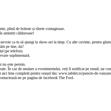
inte, plină de hohote și râsete contagioase.
 în amintiri călduroase!
 nevoie ca tu să ajungi la show-uri la timp. Cu alte cuvinte, pentru glu
zăm pe tine, da?
tal (pe telefon).
ervare suplimentară.
i nu este permis.
ate. În caz de anulare a evenimentului, veți fi notificat pe email, iar co
i aici lista completă pentru orașul tău: www.iabilet.ro/puncte-de-vanzar
e, contactează-ne pe pagina de facebook The Fool.