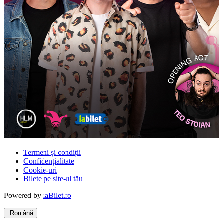
Termeni și condiții
Confidențialitate
Cookie-uri
Bilete pe site-ul tău
Powered by
iaBilet.ro
Română