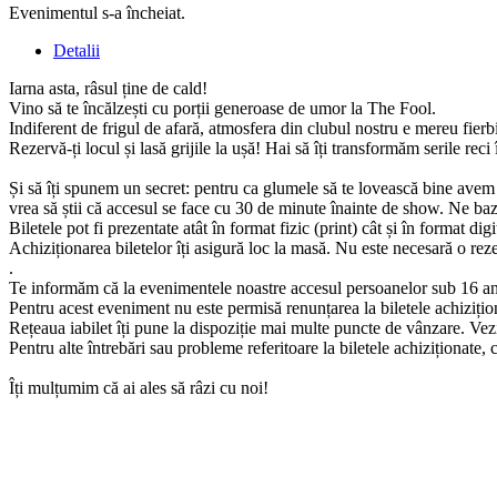
Evenimentul s-a încheiat.
Detalii
Iarna asta, râsul ține de cald!
Vino să te încălzești cu porții generoase de umor la The Fool.
Indiferent de frigul de afară, atmosfera din clubul nostru e mereu fierb
Rezervă-ți locul și lasă grijile la ușă! Hai să îți transformăm serile reci
Și să îți spunem un secret: pentru ca glumele să te lovească bine avem
vrea să știi că accesul se face cu 30 de minute înainte de show. Ne ba
Biletele pot fi prezentate atât în format fizic (print) cât și în format digi
Achiziționarea biletelor îți asigură loc la masă. Nu este necesară o rez
.
Te informăm că la evenimentele noastre accesul persoanelor sub 16 an
Pentru acest eveniment nu este permisă renunțarea la biletele achizițion
Rețeaua iabilet îți pune la dispoziție mai multe puncte de vânzare. Vez
Pentru alte întrebări sau probleme referitoare la biletele achiziționat
Îți mulțumim că ai ales să râzi cu noi!