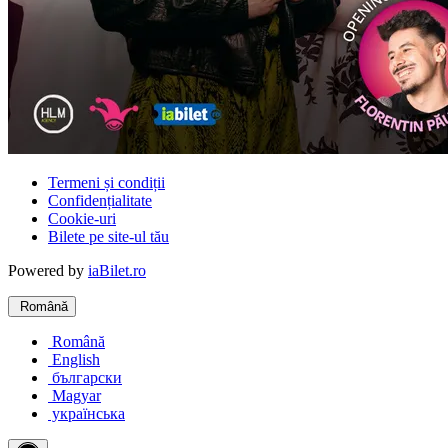
Termeni și condiții
Confidențialitate
Cookie-uri
Bilete pe site-ul tău
Powered by
iaBilet.ro
Română
Română
English
български
Magyar
українська