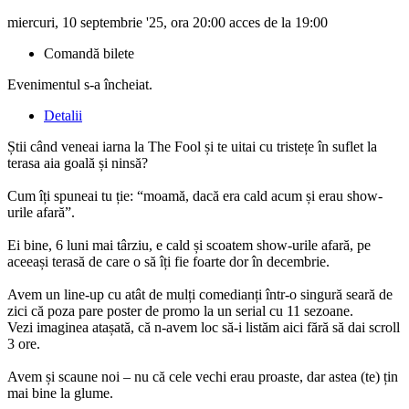
miercuri, 10 septembrie '25, ora 20:00 acces de la 19:00
Comandă bilete
Evenimentul s-a încheiat.
Detalii
Știi când veneai iarna la The Fool și te uitai cu tristețe în suflet la
terasa aia goală și ninsă?
Cum îți spuneai tu ție: “moamă, dacă era cald acum și erau show-
urile afară”.
Ei bine, 6 luni mai târziu, e cald și scoatem show-urile afară, pe
aceeași terasă de care o să îți fie foarte dor în decembrie.
Avem un line-up cu atât de mulți comedianți într-o singură seară de
zici că poza pare poster de promo la un serial cu 11 sezoane.
Vezi imaginea atașată, că n-avem loc să-i listăm aici fără să dai scroll
3 ore.
Avem și scaune noi – nu că cele vechi erau proaste, dar astea (te) țin
mai bine la glume.