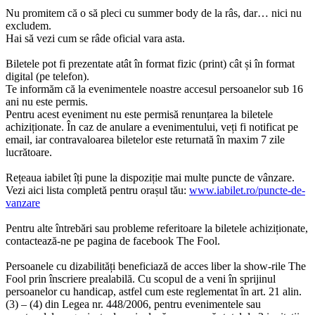
Nu promitem că o să pleci cu summer body de la râs, dar… nici nu
excludem.
Hai să vezi cum se râde oficial vara asta.
Biletele pot fi prezentate atât în format fizic (print) cât și în format
digital (pe telefon).
Te informăm că la evenimentele noastre accesul persoanelor sub 16
ani nu este permis.
Pentru acest eveniment nu este permisă renunțarea la biletele
achiziționate. În caz de anulare
a
evenimentului, veți fi notificat pe
email, iar contravaloarea biletelor este returnată în maxim 7 zile
lucrătoare.
Rețeaua iabilet îți pune la dispoziție mai multe puncte de vânzare.
Vezi aici lista completă pentru orașul tău:
www.iabilet.ro/puncte-de-
vanzare
Pentru alte întrebări sau probleme referitoare la biletele achiziționate,
contactează-ne pe pagina de facebook The Fool.
Persoanele cu dizabilități beneficiază de acces liber la show-rile The
Fool prin înscriere prealabilă. Cu scopul de a veni în sprijinul
persoanelor cu handicap, astfel cum este reglementat în art. 21 alin.
(3) – (4) din Legea nr. 448/2006, pentru evenimentele sau